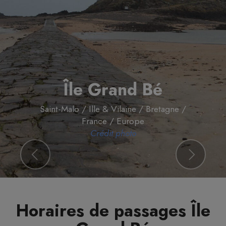
Île Grand Bé
Île Grand Bé
Saint-Malo / Ille & Vilaine / Bretagne /
Saint-Malo / Ille & Vilaine / Bretagne /
France / Europe
France / Europe
Crédit photo
Crédit photo
Previous
Next
Horaires de passages Île