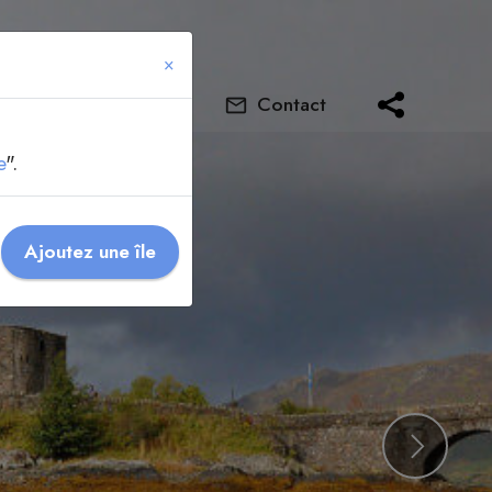
×
ne île
FAQ
Contact
e
".
Ajoutez une île
Next