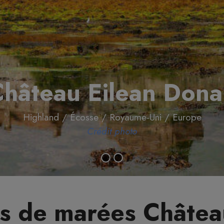
hâteau Eilean Don
Highland / Écosse / Royaume-Uni / Europe
Crédit photo
s de marées Châtea