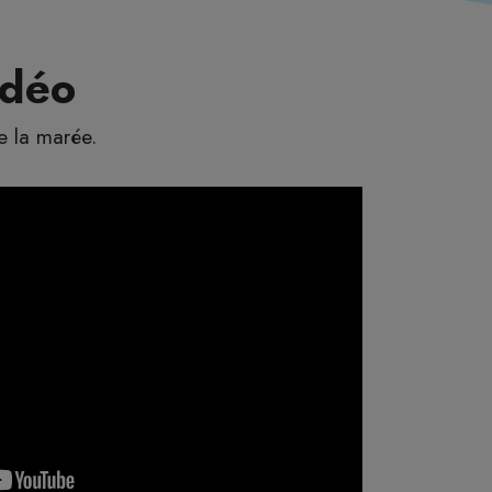
idéo
e la marée.