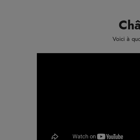
Châ
Voici à quo