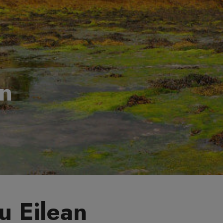
an
u Eilean