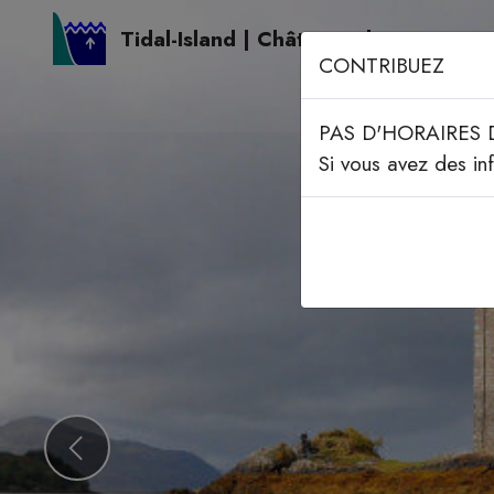
Tidal-Island | Château Eilean Donan
CONTRIBUEZ
PAS D'HORAIRES 
Si vous avez des in
Previous